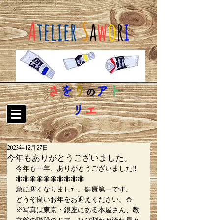
A
telier
S
a
w
o
r
i
さ
を
り
ア
ト
の
リ
エ
2023年12月27日
今年もありがとうございました。
今年も一年、ありがとうございました‼︎
🐜🐜🐜🐜🐜🐜🐜🐜🐜🐜
急に寒くなりました。健康第一です。
どうぞ良いお年をお迎えください。☃️
※写真は東京・銀座にある本屋さん、教