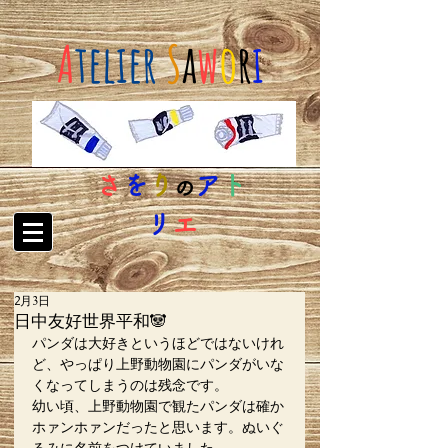
A
telier
S
a
w
o
r
i
さ
を
り
ア
ト
の
リ
エ
2月3日
日中友好世界平和🐼
パンダは大好きというほどではないけれ
ど、やっぱり上野動物園にパンダがいな
くなってしまうのは残念です。
幼い頃、上野動物園で観たパンダは確か
ホァンホァンだったと思います。ぬいぐ