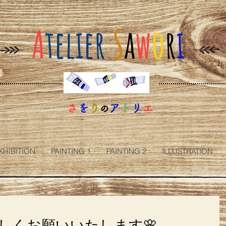
A
telier
S
a
w
o
r
i
さ
を
り
ア
ト
リ
エ
の
XHIBITION
PAINTING 1
PAINTING 2
ILLUSTRATION
しくお願いいたします🌸