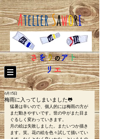
A
telier
S
a
w
o
r
i
さ
を
り
ア
ト
の
リ
エ
6月15日
梅雨に入ってしまいました🐸
猛暑は辛いので、個人的には梅雨の方が
まだ動きやすいです。世の中がまた目ま
ぐるしく変わっていきます。
月の絵は失敗しました。またいつか描き
ます。笑。花の絵を色々試して描いてい