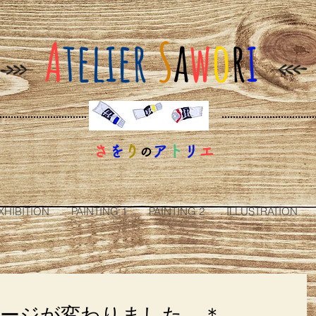
A
telier
S
a
w
o
r
i
さ
を
り
ア
ト
リ
エ
の
XHIBITION
PAINTING 1
PAINTING 2
ILLUSTRATION
ページが変わりました。＊