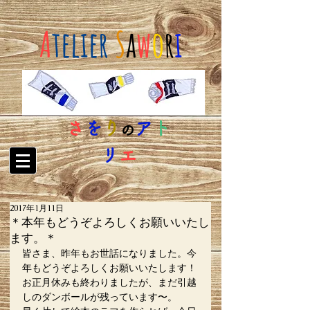
A
telier
S
a
w
o
r
i
さ
を
り
ア
ト
の
リ
エ
2017年1月11日
＊本年もどうぞよろしくお願いいたし
ます。＊
皆さま、昨年もお世話になりました。今
年もどうぞよろしくお願いいたします！
お正月休みも終わりましたが、まだ引越
しのダンボールが残っています〜。