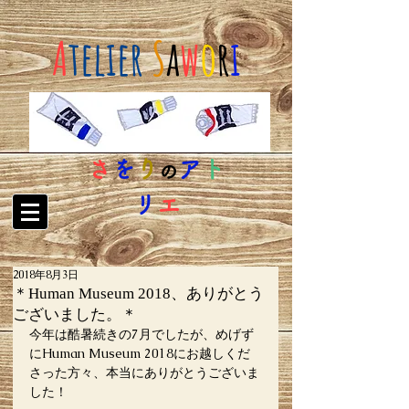
A
telier
S
a
w
o
r
i
さ
を
り
ア
ト
の
リ
エ
2018年8月3日
＊Human Museum 2018、ありがとう
ございました。＊
今年は酷暑続きの7月でしたが、めげず
にHuman Museum 2018にお越しくだ
さった方々、本当にありがとうございま
した！