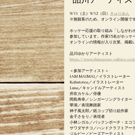
9/11（土）9/12（日）
きゅりあん
※無観客のため、オンライン開催で
ホッケー応援の取り組み「しながわ
参加しています。作家15名がホッケ
オンラインの情報が入り次第、掲載
品川ゆかりアーティスト
https://www.shinagawa-culture.or
＜参加アーティスト＞
IAM MAIMAI／イラストレーター
Kabutotea／イラストレーター
Luna／キャンドルアーティスト
井吹カケル／俳優
岡島寿幸／シンガーソングライター
華湖／表現舞踏家
神子風太郎／紙コップ切り絵作家
金子さをり／表現者
小林シガル／パックンポーチ・エコフ
サワダサチコ／ハンドクラフトアー
ジルピー／ビーズアーティスト