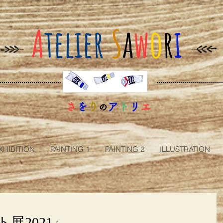
A
telier
S
a
w
o
r
i
さ
を
り
ア
ト
リ
エ
の
XHIBITION
PAINTING 1
PAINTING 2
ILLUSTRATION
展2021』