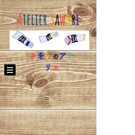
A
telier
S
a
w
o
r
i
さ
を
り
ア
ト
の
リ
エ