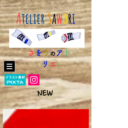
A
telier
S
a
w
o
r
i
さ
を
り
ア
ト
の
リ
エ
​NEW